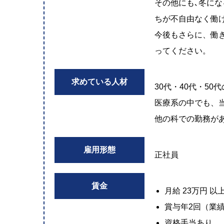
その他にも､冬に
ちが不自由なく働
今後もさらに、働
ってください。
求めている人材
30代・40代・5
医療系の中でも、
他の科での勤務が
雇用形態
正社員
賃金
月給 23万円 以
賞与年2回（業
資格手当あり