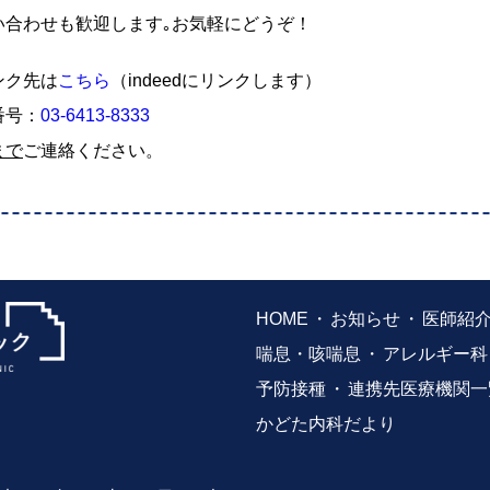
い合わせも歓迎します｡お気軽にどうぞ！
ンク先は
こちら
（indeedにリンクします）
番号：
03-6413-8333
まで
ご連絡ください。
HOME
お知らせ
医師紹
喘息・咳喘息
アレルギー科
予防接種
連携先医療機関一
かどた内科だより