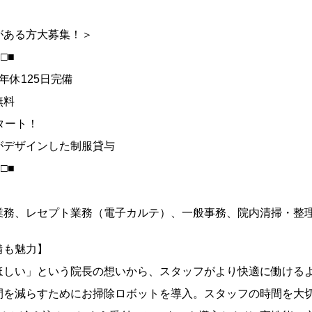
がある方大募集！＞
■□■
年休125日完備
無料
タート！
がデザインした制服貸与
■□■
業務、レセプト業務（電子カルテ）、一般事務、院内清掃・整理
備も魅力】
ほしい」という院長の想いから、スタッフがより快適に働けるよ
間を減らすためにお掃除ロボットを導入。スタッフの時間を大切