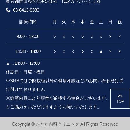
東京都世田谷区代沢5-18-1 代沢カラバッシュ2F
03-6413-8333
診療時間
月
火
水
木
金
土
日
祝
9:00～13:00
○
○
○
○
○
○
×
×
14:30～18:00
○
○
○
○
○
▲
×
×
▲…14:00～17:00
休診日：日曜・祝日
※SNSでは予防接種以外の健康相談などのお問い合わせは受
け付けておりません。
※
診療内容により
順番が前後する場合
がございます。
ご理解
TOP
とご協力をいただけますよう
お願いいたします。
Copyright © かどた内科クリニック All Rights Reserved