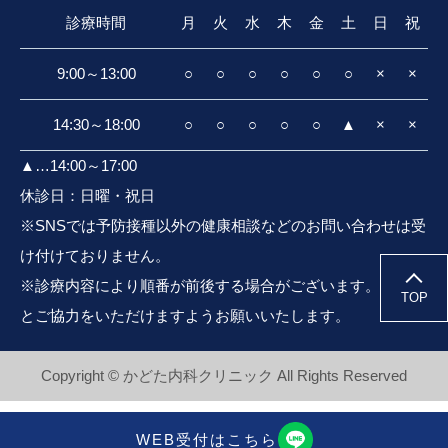
診療時間
月
火
水
木
金
土
日
祝
9:00～13:00
○
○
○
○
○
○
×
×
14:30～18:00
○
○
○
○
○
▲
×
×
▲…14:00～17:00
休診日：日曜・祝日
※SNSでは予防接種以外の健康相談などのお問い合わせは受
け付けておりません。
※
診療内容により
順番が前後する場合
がございます。
ご理解
TOP
とご協力をいただけますよう
お願いいたします。
Copyright © かどた内科クリニック All Rights Reserved
WEB受付はこちら