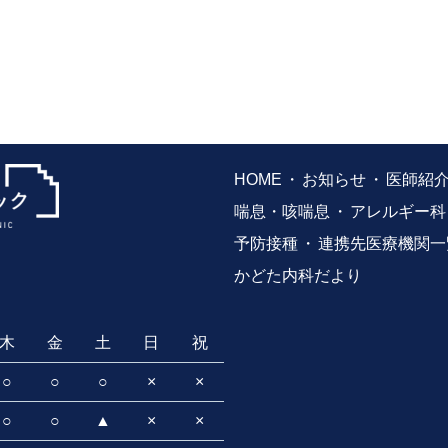
HOME
お知らせ
医師紹
喘息・咳喘息
アレルギー科
予防接種
連携先医療機関一
かどた内科だより
木
金
土
日
祝
○
○
○
×
×
○
○
▲
×
×